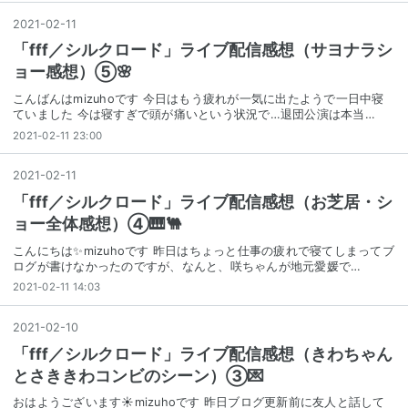
2021
-
02
-
11
「fff／シルクロード」ライブ配信感想（サヨナラシ
ョー感想）⑤🌸
こんばんはmizuhoです 今日はもう疲れが一気に出たようで一日中寝
ていました 今は寝すぎで頭が痛いという状況で…退団公演は本当…
2021-02-11 23:00
2021
-
02
-
11
「fff／シルクロード」ライブ配信感想（お芝居・シ
ョー全体感想）④🎹🐫
こんにちは✨mizuhoです 昨日はちょっと仕事の疲れで寝てしまってブ
ログが書けなかったのですが、なんと、咲ちゃんが地元愛媛で…
2021-02-11 14:03
2021
-
02
-
10
「fff／シルクロード」ライブ配信感想（きわちゃん
とさききわコンビのシーン）③💌
おはようございます☀️mizuhoです 昨日ブログ更新前に友人と話して