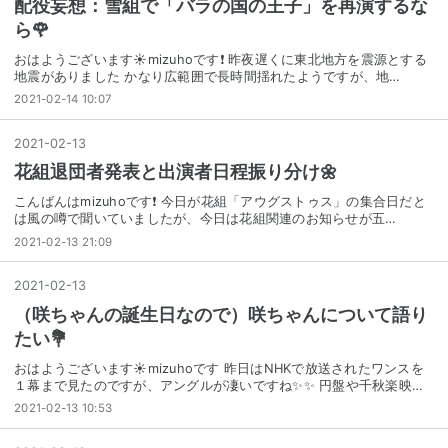
配役妄想：雪組で「バラの国の王子」を再演するな
ら🌹
おはようございます☀mizuhoです❗ 昨夜遅くに東北地方を震源とする
地震がありました かなり広範囲で長時間揺れたようですが、地…
2021-02-14 10:07
2021
-
02
-
13
花組退団者発表と出演者日程振り分け🌼
こんばんはmizuhoです❗ 今日が花組「アウグストゥス」の集合日だと
は風の噂で聞いていましたが、今日は花組関連のお知らせが五…
2021-02-13 21:09
2021
-
02
-
13
（咲ちゃんの誕生日なので）咲ちゃんについて語り
たい💐
おはようございます☀mizuhoです 昨日はNHKで放送されたワンスを
１幕まで見たのですが、アングルが凄いですね✨✨ 円盤や千秋楽映…
2021-02-13 10:53