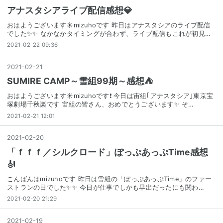
アナスタシアライブ配信感想💎
おはようございます☀mizuhoです 昨日はアナスタシアのライブ配信
でした✨✨ なかなかタイミングが合わず、ライブ配信もこれが初見…
2021-02-22 09:36
2021
-
02
-
21
SUMIRE CAMP～雪組99期～感想⛺
おはようございます☀️mizuhoです❗️ 今日は宙組｢アナスタシア｣東京宝
塚劇場千秋楽です 宙組の皆さん、おめでとうございます✨ そ…
2021-02-21 12:01
2021
-
02
-
20
「ｆｆｆ／シルクロード」ぽっぷあっぷTime感想
🎻
こんばんはmizuhoです 昨日は雪組の「ぽっぷあっぷTime」のファー
ストランの日でした✨✨ 今日が仕事でしかも早出だったにも関わ…
2021-02-20 21:29
2021
-
02
-
19