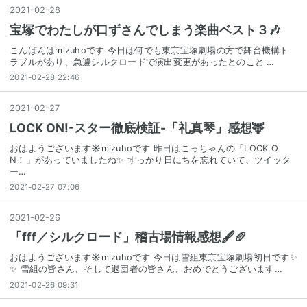
2021
-
02
-
28
宝塚でわたしが口ずさんでしまう楽曲ベスト３🎶
こんばんはmizuhoです 今日は何でも東京宝塚劇場の方で舞台機構ト
ラブルがあり、急遽シルクロードで演出変更があったとのこと …
2021-02-28 22:46
2021
-
02
-
27
LOCK ON!-スター徹底検証-「礼真琴」感想🦌
おはようございます☀mizuhoです 昨日はこっちゃんの「LOCK O
N！」があっていましたね✨ すっかり日にちを忘れていて、ツイッタ
ー…
2021-02-27 07:06
2021
-
02
-
26
「fff／シルクロード」稽古場情報感想🖋🥖
おはようございます☀mizuhoです 今日は雪組東京宝塚劇場初日です✨
✨ 雪組の皆さん、そして退団者の皆さん、おめでとうございます…
2021-02-26 09:31