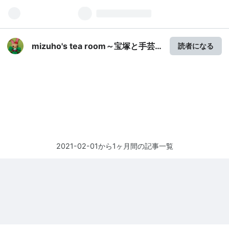
mizuho's tea room～宝塚と手芸
読者になる
とetc…～
2021-02-01から1ヶ月間の記事一覧