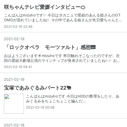
咲ちゃんテレビ愛媛インタビュー🍊
こんばんはmizuhoです✨ 今日はタカニュで星組のあんる姐さんのOT
OMOが流れていましたね✨ その中であんる姐さんが先日愛ちゃんと…
2021-02-19 22:46
2021
-
02
-
19
「ロックオペラ モーツァルト」感想🎹
おはようございます☀mizuhoです 昨日触れそこなったのですが、次
回の星組大劇場公演のラインナップが発表されていましたね✨✨ お…
2021-02-19 09:41
2021
-
02
-
19
宝塚であみぐるみパート22🐫
こんばんはmizuhoです 今日はHDDの整理をしたり、あ
みぐるみをちょこちょこと編んだ…
2021-02-19 00:08
2021
-
02
-
18