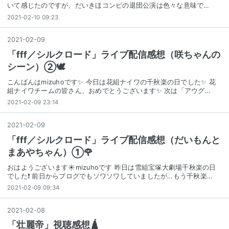
いて感じたのですが、だいきほコンビの退団公演は色々な意味で…
2021-02-10 09:23
2021
-
02
-
09
「fff／シルクロード」ライブ配信感想（咲ちゃんの
シーン）②🕊
こんばんはmizuhoです✨ 今日は花組ナイワの千秋楽の日でした✨ 花
組ナイワチームの皆さん、おめでとうございます✨ 次は「アウグ…
2021-02-09 23:14
2021
-
02
-
09
「fff／シルクロード」ライブ配信感想（だいもんと
まあやちゃん）①🌹
おはようございます☀mizuhoです 昨日は雪組宝塚大劇場千秋楽の日
でした❗ 前日からブログでもソワソワしていましたが…もう千秋楽…
2021-02-09 09:34
2021
-
02
-
08
「壮麗帝」視聴感想🛕