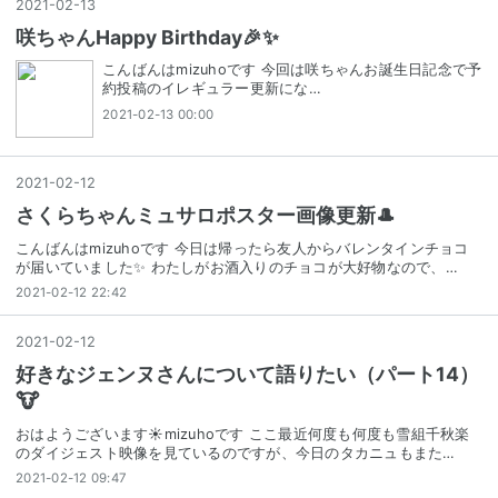
2021
-
02
-
13
咲ちゃんHappy Birthday🎉✨
こんばんはmizuhoです 今回は咲ちゃんお誕生日記念で予
約投稿のイレギュラー更新にな…
2021-02-13 00:00
2021
-
02
-
12
さくらちゃんミュサロポスター画像更新🎩
こんばんはmizuhoです 今日は帰ったら友人からバレンタインチョコ
が届いていました✨ わたしがお酒入りのチョコが大好物なので、…
2021-02-12 22:42
2021
-
02
-
12
好きなジェンヌさんについて語りたい（パート14）
🐮
おはようございます☀mizuhoです ここ最近何度も何度も雪組千秋楽
のダイジェスト映像を見ているのですが、今日のタカニュもまた…
2021-02-12 09:47