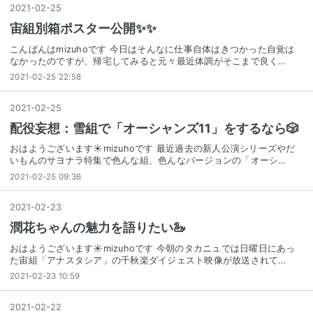
2021
-
02
-
25
宙組別箱ポスター公開✨✨
こんばんはmizuhoです 今日はそんなに仕事自体はきつかった自覚は
なかったのですが、帰宅してみると元々最近体調がそこまで良く…
2021-02-25 22:58
2021
-
02
-
25
配役妄想：雪組で「オーシャンズ11」をするなら🎲
おはようございます☀mizuhoです 最近過去の新人公演シリーズやだ
いもんのサヨナラ特集で色んな組、色んなバージョンの「オーシ…
2021-02-25 09:36
2021
-
02
-
23
潤花ちゃんの魅力を語りたい🦢
おはようございます☀mizuhoです 今朝のタカニュでは日曜日にあっ
た宙組「アナスタシア」の千秋楽ダイジェスト映像が放送されて…
2021-02-23 10:59
2021
-
02
-
22